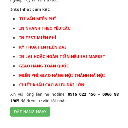
Intotnhat cam kết:
TƯ VẤN MIỄN PHÍ
IN NHANH THEO YÊU CẦU
IN TEST MIỄN PHÍ
KỸ THUẬT IN HIỆN ĐẠI
IN LẠI HOẶC HOÀN TIỀN NẾU SAI MARKET
GIAO HÀNG TOÀN QUỐC
MIỄN PHÍ GIAO HÀNG NỘI THÀNH HÀ NỘI
CHIẾT KHẤU CAO & ƯU ĐÃI LỚN
Xin vui lòng liên hệ hotline:
0916 022 156
–
0966 88
1905
để được tư vấn tốt nhất.
ĐẶT HÀNG NGAY