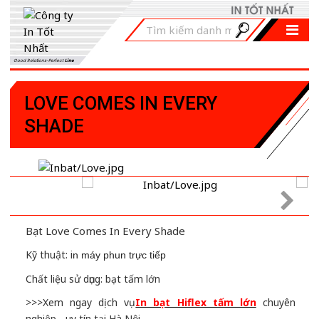
Good Relations-Perfect
Line
LOVE COMES IN EVERY
SHADE
Bạt Love Comes In Every Shade
Kỹ thuật: i
n máy phun trực tiếp
Chất liệu sử dụng: bạt tấm lớn
>>>Xem ngay dịch vụ
In bạt Hiflex tấm lớn
chuyên
nghiệp - uy tín tại Hà Nội..