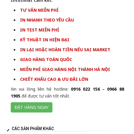
Intotnhat cam kết:
TƯ VẤN MIỄN PHÍ
IN NHANH THEO YÊU CẦU
IN TEST MIỄN PHÍ
KỸ THUẬT IN HIỆN ĐẠI
IN LẠI HOẶC HOÀN TIỀN NẾU SAI MARKET
GIAO HÀNG TOÀN QUỐC
MIỄN PHÍ GIAO HÀNG NỘI THÀNH HÀ NỘI
CHIẾT KHẤU CAO & ƯU ĐÃI LỚN
Xin vui lòng liên hệ hotline:
0916 022 156
–
0966 88
1905
để được tư vấn tốt nhất.
ĐẶT HÀNG NGAY
CÁC SẢN PHẨM KHÁC