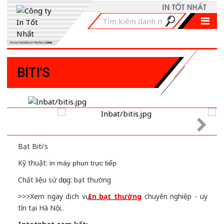
Good Relations-Perfect
Line
BITI'S
Bạt Biti's
Kỹ thuật: i
n máy phun trực tiếp
Chất liệu sử dụng: bạt thường
>>>Xem ngay dịch vụ
In bạt thường
chuyên nghiệp - uy
tín tại Hà Nội..