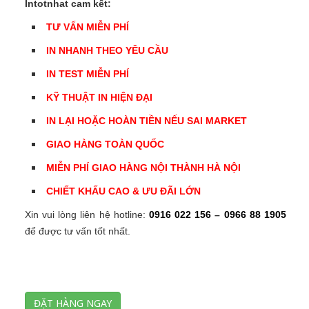
Intotnhat cam kết:
TƯ VẤN MIỄN PHÍ
IN NHANH THEO YÊU CẦU
IN TEST MIỄN PHÍ
KỸ THUẬT IN HIỆN ĐẠI
IN LẠI HOẶC HOÀN TIỀN NẾU SAI MARKET
GIAO HÀNG TOÀN QUỐC
MIỄN PHÍ GIAO HÀNG NỘI THÀNH HÀ NỘI
CHIẾT KHẤU CAO & ƯU ĐÃI LỚN
Xin vui lòng liên hệ hotline:
0916 022 156
–
0966 88 1905
để được tư vấn tốt nhất.
ĐẶT HÀNG NGAY