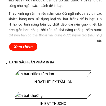
liệu bạt in, kích thước chuẩn đã đo đạc được, vị trí căng bạt
cũng như ngân sách dành để in bạt.
Theo kinh nghiệm nhiều năm của đội ngũ intotnhat thì các
khách hàng nên sử dụng loại vải bạt hiflex để in bạt. Do
Hiflex có tính năng bền bì, chất dẻo dai nên giúp thiết kế
đơn giản hơn đồng thời còn có khả năng chống thấm nước
tốt nên bạn có thể thoải mái dùng được ngoài trời (nếu như
in bạt để căng ngoài shop, cửa hàng liên tục hoặc tổ chức
sự kiện ngoài trời). In bạt khổ lớn bằng chất liệu hiflex có
Xem thêm
thể sử dụng máy in khổ lớn rộng cho tốc độ in nhanh mà
hình ảnh sắc nét với màu sắc tươi sáng cho nội dung truyền
tải rõ ràng, chân phương nhất. Và ưu điểm lớn nhất chính là
DANH SÁCH SẢN PHẨM IN BẠT
in bằng chất liệu hiflex khá rẻ, tiện lợi, nhanh gọn nên rất
được các khách hàng ưa chuộng.
Thêm vào đó, để thực hiện in bạt lấy ngay nếu khách hàng
IN BẠT HIFLEX TẤM LỚN
cần gấp thì đội ngũ thiết kế của intotnhat sẽ dựng file in
sao để cho chuẩn chỉnh xác về kích thước cũng như nội
dung, điều này đòi hỏi khách hàng phải cung cấp thông số
chuẩn xác cũng như nêu rõ những yêu cầu trước khi in,
IN BẠT THƯỜNG