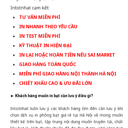
Intotnhat cam kết:
TƯ VẤN MIỄN PHÍ
IN NHANH THEO YÊU CẦU
IN TEST MIỄN PHÍ
KỸ THUẬT IN HIỆN ĐẠI
IN LẠI HOẶC HOÀN TIỀN NẾU SAI MARKET
GIAO HÀNG TOÀN QUỐC
MIỄN PHÍ GIAO HÀNG NỘI THÀNH HÀ NỘI
CHIẾT KHẤU CAO
& ƯU ĐÃI LỚN
► Khách hàng muốn in bạt cần lưu ý điều gì?
Intotnhat luôn lưu ý các khách hàng tìm đến cần lưu ý khi
chọn dịch vụ in phông bạt giá rẻ tại Hà Nội
về mong muốn
thiết kế trên bạt, tập trung nội dung muốn truyền tải, chất