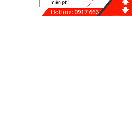
lượng hoàn hảo đáp ứng mọi tiêu chí khách hàng đề ra với
Hotline: 0917 666 255
ngân sách cân đối phù hợp nhất.
Đặt hàng online
Xin vui lòng liên hệ hotline:
0916 022 156
–
0966 88 1905
để
được tư vấn tốt nhất.
CÔNG TY IN TỐT NHẤT
Địa chỉ:
Số 4 ngõ 2/4 thôn Nội Am, xã Liên Ninh, huyện Thanh
Trì, Hà Nội
Văn Phòng Giao Dịch:
HH2A, Linh Đàm, Hoàng Liệt, Hoàng
Mai, Hà Nội.
Hotline:
0917 666 255
-
ĐT:
043 6400 669
-
Fax:
Email:
ctintotnhat@gmail.com
Website:
intotnhat.vn
intotnhat.com.vn