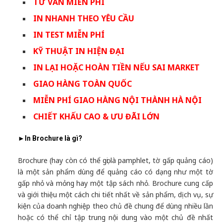
TƯ VẤN MIỄN PHÍ
IN NHANH THEO YÊU CẦU
IN TEST MIỄN PHÍ
KỸ THUẬT IN HIỆN ĐẠI
IN LẠI HOẶC HOÀN TIỀN NẾU SAI MARKET
GIAO HÀNG TOÀN QUỐC
MIỄN PHÍ GIAO HÀNG NỘI THÀNH HÀ NỘI
CHIẾT KHẤU CAO
& ƯU ĐÃI LỚN
►
In Brochure là gì?
Brochure (hay còn có thể gọi là pamphlet, tờ gấp quảng cáo)
là một sản phẩm dùng để quảng cáo có dạng như một tờ
gấp nhỏ và mỏng hay một tập sách nhỏ. Brochure cung cấp
và giới thiệu một cách chi tiết nhất về sản phẩm, dịch vụ, sự
kiện của doanh nghiệp theo chủ đề chung để dùng nhiều lần
hoặc có thể chỉ tập trung nội dung vào một chủ đề nhất