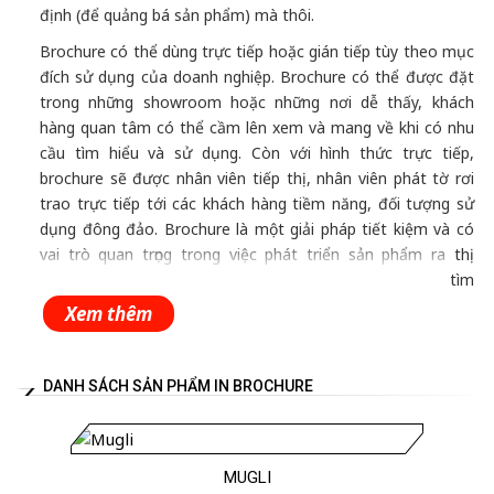
định (để quảng bá sản phẩm) mà thôi.
Brochure có thể dùng trực tiếp hoặc gián tiếp tùy theo mục
đích sử dụng của doanh nghiệp. Brochure có thể được đặt
trong những showroom hoặc những nơi dễ thấy, khách
hàng quan tâm có thể cầm lên xem và mang về khi có nhu
cầu tìm hiểu và sử dụng. Còn với hình thức trực tiếp,
brochure sẽ được nhân viên tiếp thị, nhân viên phát tờ rơi
trao trực tiếp tới các khách hàng tiềm năng, đối tượng sử
dụng đông đảo. Brochure là một giải pháp tiết kiệm và có
vai trò quan trọng trong việc phát triển sản phẩm ra thị
trường của doanh nghiệp. Do đó, doanh nghiệp cần tìm
được một đơn vị in brochure giá rẻ nhưng vẫn phải đảm bảo
Xem thêm
về chấtliệu giấy, công nghệ in ấn, thẩm mỹ thiết kế tốt để
giúp phát huy tốt nhất nhiệm vụ của một tờ Brochure
quảng bá cho doanh nghiệp.
DANH SÁCH SẢN PHẨM IN BROCHURE
►Tại sao nên chọn intotnhat cho dịch vụ in brochure quảng
cáo?
MUGLI