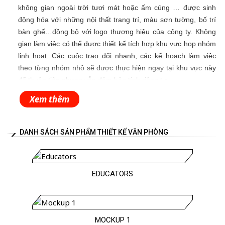
không gian ngoài trời tươi mát hoặc ấm cúng … được sinh
động hóa với những nội thất trang trí, màu sơn tường, bố trí
bàn ghế…đồng bộ với logo thương hiệu của công ty. Không
gian làm việc có thể được thiết kế tích hợp khu vực họp nhóm
linh hoạt. Các cuộc trao đổi nhanh, các kế hoạch làm việc
theo từng nhóm nhỏ sẽ được thực hiện ngay tại khu vực này
để thuận tiện nhưng vẫn đảm bảo tính riêng tư.
Đặc biệt, một xu hướng thiết kế rất được ưa chuộng hiện nay
Xem thêm
là văn phòng xanh. Phòng làm việc chung hoặc riêng được
thêm vào màu xanh của lá, vừa giúp giảm căng thẳng cho
DANH SÁCH SẢN PHẨM THIẾT KẾ VĂN PHÒNG
nhân viên khi làm việc vừa giúp hài hòa không khí và hợp
phong thủy.
Ngoài ra, văn phòng cũng có thể được thiết kế riêng một góc
EDUCATORS
dành cho việc nghỉ ngơi, giải trí của nhân viên công ty sau
những giờ làm việc căng thẳng. Tại đây, có thể trang trí thêm
những yếu tố thiên nhiên, những khối logic hay treo những
bức tranh, ảnh về hoạt động của công ty, một chiếc bàn cho
MOCKUP 1
teabreak trà chiều mỗi ngày giúp nhân viên trao đổi với nhau