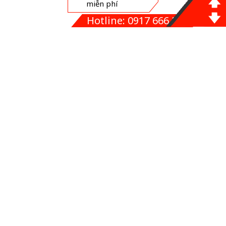
Hãy đến với chúng tôi để sở hữu không gian làm việc năng
Hotline: 0917 666 255
động và đem lại hiệu quả truyền thông cao nhất.
Đặt hàng online
Mọi thông tin chi tiết, vui lòng liên hệ
0916 022 156
–
0966
88 1905
để được tư vấn tốt nhất.
CÔNG TY IN TỐT NHẤT
Địa chỉ:
Số 4 ngõ 2/4 thôn Nội Am, xã Liên Ninh, huyện Thanh
Trì, Hà Nội
Văn Phòng Giao Dịch:
HH2A, Linh Đàm, Hoàng Liệt, Hoàng
Mai, Hà Nội.
Hotline:
0917 666 255
-
ĐT:
043 6400 669
-
Fax:
Email:
ctintotnhat@gmail.com
Website:
intotnhat.vn
intotnhat.com.vn