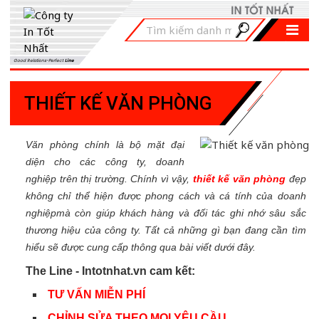
Good Relations-Perfect
Line
THIẾT KẾ VĂN PHÒNG
Văn phòng
chính
là
bộ mặt đại
diện cho các
công ty,
doanh
nghiệp trên thị trường
. Chính vì vậy,
thiết kế văn phòng
đẹp
không chỉ thể hiện được phong cách và cá tính của doanh
nghiệpmà còn giúp khách hàng và đối tác ghi nhớ sâu sắc
thương hiệu của công ty. Tất cả những gì bạn đang cần tìm
hiểu sẽ được cung cấp thông qua bài viết dưới đây.
The Line - Intotnhat.vn cam kết:
TƯ VẤN MIỄN PHÍ
CHỈNH SỬA THEO MỌI YÊU CẦU