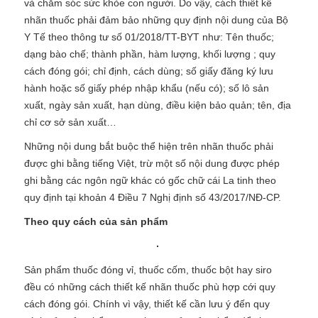
và chăm sóc sức khỏe con người. Do vậy, cách thiết kế
nhãn thuốc phải đảm bảo những quy định nội dung của Bộ
Y Tế theo thông tư số 01/2018/TT-BYT như: Tên thuốc;
dạng bào chế; thành phần, hàm lượng, khối lượng ; quy
cách đóng gói; chỉ định, cách dùng; số giấy đăng ký lưu
hành hoặc số giấy phép nhập khẩu (nếu có); số lô sản
xuất, ngày sản xuất, hạn dùng, điều kiện bảo quản; tên, địa
chỉ cơ sở sản xuất…
Những nội dung bắt buộc thể hiện trên nhãn thuốc phải
được ghi bằng tiếng Việt, trừ một số nội dung được phép
ghi bằng các ngôn ngữ khác có gốc chữ cái La tinh theo
quy định tại khoản 4 Điều 7 Nghị định số 43/2017/NĐ-CP.
Theo quy cách của sản phẩm
Sản phẩm thuốc đóng vỉ, thuốc cốm, thuốc bột hay siro
đều có những cách thiết kế nhãn thuốc phù hợp cới quy
cách đóng gói. Chính vì vậy, thiết kế cần lưu ý đến quy