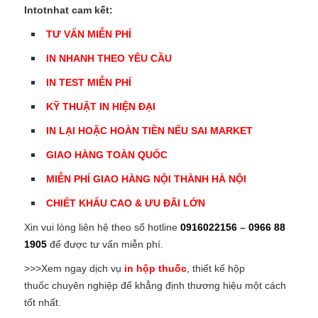
Intotnhat cam kết:
TƯ VẤN MIỄN PHÍ
IN NHANH THEO YÊU CẦU
IN TEST MIỄN PHÍ
KỸ THUẬT IN HIỆN ĐẠI
IN LẠI HOẶC HOÀN TIỀN NẾU SAI MARKET
GIAO HÀNG TOÀN QUỐC
MIỄN PHÍ GIAO HÀNG NỘI THÀNH HÀ NỘI
CHIẾT KHẤU CAO
& ƯU ĐÃI LỚN
Xin vui lòng liên hệ theo số hotline
0916022156
–
0966 88
1905
để được tư vấn miễn phí.
>>>Xem ngay dịch vụ
in hộp thuốc
, thiết kế hộp
thuốc chuyên nghiệp để khẳng định thương hiệu một cách
tốt nhất.