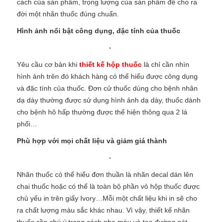
cách của sản phẩm, trọng lượng của sản phẩm để cho ra
đời một nhãn thuốc đúng chuẩn.
Hình ảnh nổi bật công dụng, đặc tính của thuốc
Yêu cầu cơ bản khi
thiết kế hộp thuốc
là chỉ cần nhìn
hình ảnh trên đó khách hàng có thể hiểu được công dụng
và đặc tính của thuốc. Đơn cử thuốc dùng cho bệnh nhân
dạ dày thường được sử dụng hình ảnh dạ dày, thuốc dành
cho bệnh hô hấp thường được thể hiện thông qua 2 lá
phổi…
Phù hợp với mọi chất liệu và giảm giá thành
Nhãn thuốc có thể hiểu đơn thuần là nhãn decal dán lên
chai thuốc hoặc có thể là toàn bộ phần vỏ hộp thuốc được
chủ yếu in trên giấy Ivory…Mỗi một chất liệu khi in sẽ cho
ra chất lượng màu sắc khác nhau. Vì vậy, thiết kế nhãn
thuốc cần chú ý trong cách pha màu và tạo đường nét,