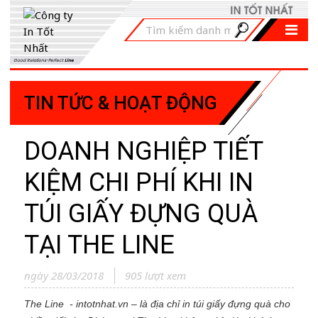
Good Relations-Perfect
Line
TIN TỨC & HOẠT ĐỘNG
DOANH NGHIỆP TIẾT
KIỆM CHI PHÍ KHI IN
TÚI GIẤY ĐỰNG QUÀ
TẠI THE LINE
ngày 28/03/2018
905 lượt xem
The Line - intotnhat.vn – là địa chỉ in túi giấy đựng quà cho