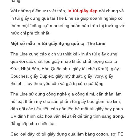
hàng.
Với những điểm ưu việt trên,
in túi giấy đẹp
nói chung và
in túi giấy đựng quà tại The Line sẽ giúp doanh nghiệp có
thêm một “công cụ” marketing hoàn hảo trên thị trường với
mức chi phí tốt nhất.
Một số mẫu in túi giấy đựng quà tại The Line
The Line cung cấp dịch vụ thiết kế - in ấn túi giấy đựng
quà với các chất liệu giấy nhập khẩu chất lượng cao từ
Đức, Nhật Bản, Hàn Quốc như: giấy tái chế (Kraft), giấy
Couches, giấy Duplex, giấy mỹ thuật, giấy Ivory, giấy
Bistol… tùy theo yêu cầu và giá trị của quà tặng.
The Line sử dụng công nghệ gia công tỉ mỉ, cẩn thận làm
nổi bật thẩm mỹ cho sản phẩm túi giấy bao gồm: ép kim,
dập nổi các tiểu tiết, cán gân lên bề mặt túi giấy hay phun
UV định hình các hoa văn tiểu tiết để tăng tính sang trọng,
đẳng cấp cho chiếc túi.
Các loại dây xỏ túi giấy đựng quà làm bằng cotton, sợi PE