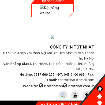
Đặt hàng online
CÔNG TY IN TỐT NHẤT
Địa chỉ:
Số 4 ngõ 2/4 thôn Nội Am, xã Liên Ninh, huyện Thanh
Trì, Hà Nội
Văn Phòng Giao Dịch:
HH2A, Linh Đàm, Hoàng Liệt, Hoàng
Mai, Hà Nội.
Hotline:
0917 666 255
-
ĐT:
043 6400 669
-
Fax:
Email:
ctintotnhat@gmail.com
Website:
intotnhat.vn
intotnhat.com.vn
Hotline: 0917 666 255