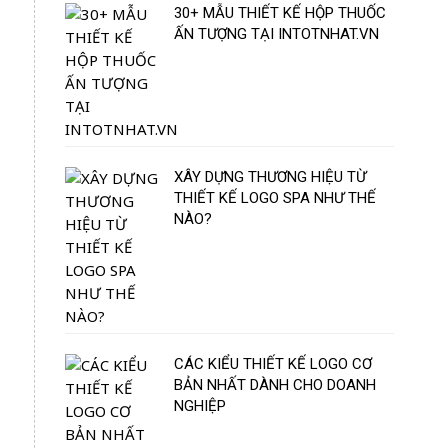
30+ MẪU THIẾT KẾ HỘP THUỐC
ẤN TƯỢNG TẠI INTOTNHAT.VN
XÂY DỰNG THƯƠNG HIỆU TỪ
THIẾT KẾ LOGO SPA NHƯ THẾ
NÀO?
CÁC KIỂU THIẾT KẾ LOGO CƠ
BẢN NHẤT DÀNH CHO DOANH
NGHIỆP