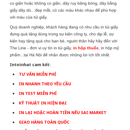
co giãn hoặc không co giãn, dây ruy băng bóng, dây bằng
giấy dây dù…đẹp mắt, có các màu khác nhau để phù hợp
với màu của túi giấy.
Quý doanh nghiệp, khách hàng đang có nhu cầu in túi giấy
đựng quà tặng dùng trong sự kiện công ty, cho dịp lễ, sự
kiện hay tặng quà cho bạn bè, người thân hãy hãy đến với
The Line - đơn vị uy tín in túi giấy,
in hộp thuốc
, in hộp mỹ
phẩm...tại Hà Nội
để nhận được những lợi ích tốt nhất.
Intotnhat cam kết:
TƯ VẤN MIỄN PHÍ
IN NHANH THEO YÊU CẦU
IN TEST MIỄN PHÍ
KỸ THUẬT IN HIỆN ĐẠI
IN LẠI HOẶC HOÀN TIỀN NẾU SAI MARKET
GIAO HÀNG TOÀN QUỐC