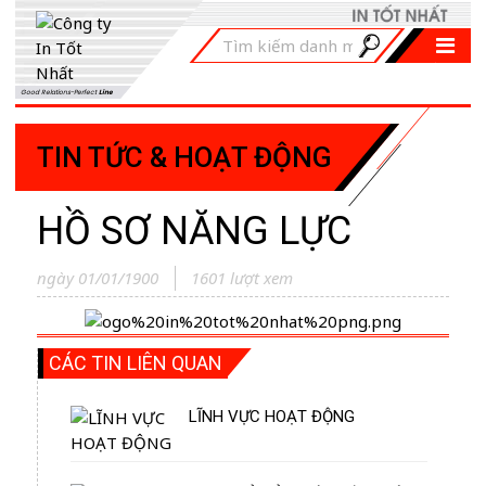
Good Relations-Perfect
Line
TIN TỨC & HOẠT ĐỘNG
HỒ SƠ NĂNG LỰC
ngày 01/01/1900
1601 lượt xem
CÁC TIN LIÊN QUAN
LĨNH VỰC HOẠT ĐỘNG