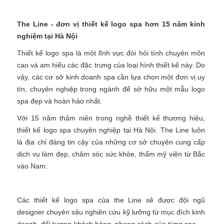
The Line - đơn vị thiết kế logo spa hơn 15 năm kinh
nghiệm tại Hà Nội
Thiết kế logo spa là một lĩnh vực đòi hỏi tính chuyên môn
cao và am hiểu các đặc trưng của loại hình thiết kế này. Do
vậy, các cơ sở kinh doanh spa cần lựa chọn một đơn vị uy
tín, chuyên nghiệp trong ngành để sở hữu một mẫu logo
spa đẹp và hoàn hảo nhất.
Với 15 năm thâm niên trong nghề thiết kế thương hiệu,
thiết kế logo spa chuyên nghiệp tại Hà Nội. The Line luôn
là địa chỉ đáng tin cậy của những cơ sở chuyên cung cấp
dịch vụ làm đẹp, chăm sóc sức khỏe, thẩm mỹ viện từ Bắc
vào Nam.
Các thiết kế logo spa của the Line sẽ được đội ngũ
designer chuyên sâu nghiên cứu kỹ lưỡng từ mục đích kinh
doanh, đối tượng khách hàng, phong cách của từng spa …