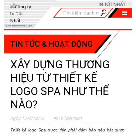
Good Relations-Perfect
Line
TIN TỨC & HOẠT ĐỘNG
XÂY DỰNG THƯƠNG
HIỆU TỪ THIẾT KẾ
LOGO SPA NHƯ THẾ
NÀO?
ngày 13/07/2018
4616 lượt xem
Thiết kế logo Spa
trước tiên phải đảm bảo nêu bật được