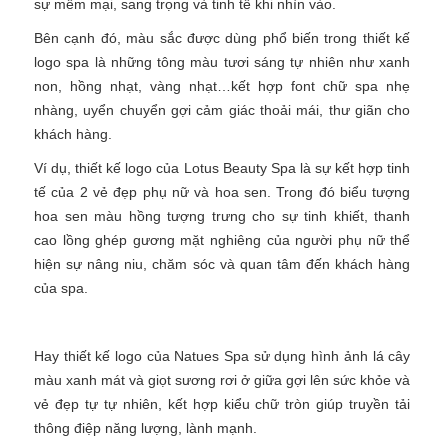
sự mềm mại, sang trọng và tinh tế khi nhìn vào.
Bên cạnh đó, màu sắc được dùng phổ biến trong thiết kế
logo spa là những tông màu tươi sáng tự nhiên như xanh
non, hồng nhạt, vàng nhạt…kết hợp font chữ spa nhẹ
nhàng, uyển chuyển gợi cảm giác thoải mái, thư giãn cho
khách hàng.
Ví dụ, thiết kế logo của Lotus Beauty Spa là sự kết hợp tinh
tế của 2 vẻ đẹp phụ nữ và hoa sen. Trong đó biểu tượng
hoa sen màu hồng tượng trưng cho sự tinh khiết, thanh
cao lồng ghép gương mặt nghiêng của người phụ nữ thể
hiện sự nâng niu, chăm sóc và quan tâm đến khách hàng
của spa.
Hay thiết kế logo của Natues Spa sử dụng hình ảnh lá cây
màu xanh mát và giọt sương rơi ở giữa gợi lên sức khỏe và
vẻ đẹp tự tự nhiên, kết hợp kiểu chữ tròn giúp truyền tải
thông điệp năng lượng, lành mạnh.